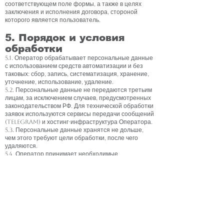
соответствующем поле формы, а также в целях
заключения и исполнения договора, стороной
которого является пользователь.
5. Порядок и условия
обработки
5.1. Оператор обрабатывает персональные данные
с использованием средств автоматизации и без
таковых: сбор, запись, систематизация, хранение,
уточнение, использование, удаление.
5.2. Персональные данные не передаются третьим
лицам, за исключением случаев, предусмотренных
законодательством РФ. Для технической обработки
заявок используются сервисы передачи сообщений
(Telegram) и хостинг-инфраструктура Оператора.
5.3. Персональные данные хранятся не дольше,
чем этого требуют цели обработки, после чего
удаляются.
5.4. Оператор принимает необходимые
организационные и технические меры для защиты
персональных данных от неправомерного доступа,
уничтожения, изменения, блокирования,
копирования и распространения.
6. Cookie и веб-аналитика
6.1. Сайт использует файлы cookie и сервис
Яндекс.Метрика (ООО «ЯНДЕКС») для анализа